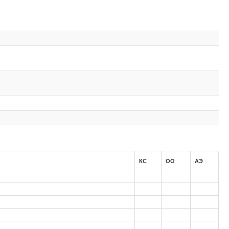
КС
ОО
АЭ