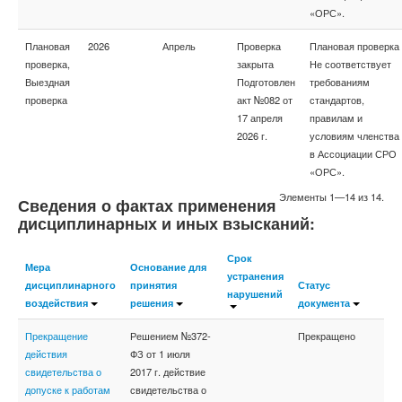
«ОРС».
Плановая
2026
Апрель
Проверка
Плановая проверка
проверка,
закрыта
Не соответствует
Выездная
Подготовлен
требованиям
проверка
акт №082 от
стандартов,
17 апреля
правилам и
2026 г.
условиям членства
в Ассоциации СРО
«ОРС».
Элементы 1—14 из 14.
Сведения о фактах применения
дисциплинарных и иных взысканий:
Срок
Мера
Основание для
устранения
дисциплинарного
принятия
Статус
нарушений
воздействия
решения
документа
Прекращение
Решением №372-
Прекращено
действия
ФЗ от 1 июля
свидетельства о
2017 г. действие
допуске к работам
свидетельства о