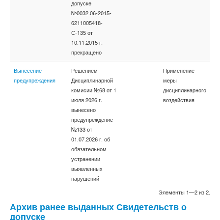
допуске
№0032.06-2015-
6211005418-
С-135 от
10.11.2015 г.
прекращено
Вынесение
Решением
Применение
предупреждения
Дисциплинарной
меры
комисии №68 от 1
дисциплинарного
июля 2026 г.
воздействия
вынесено
предупреждение
№133 от
01.07.2026 г. об
обязательном
устранении
выявленных
нарушений
Элементы 1—2 из 2.
Архив ранее выданных Свидетельств о
допуске