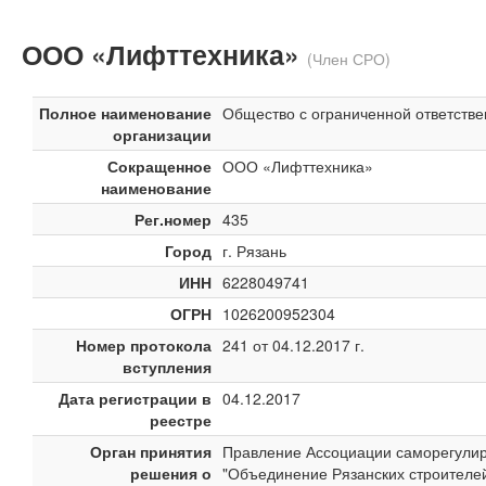
ООО «Лифттехника»
(Член СРО)
Полное наименование
Общество с ограниченной ответств
организации
Сокращенное
ООО «Лифттехника»
наименование
Рег.номер
435
Город
г. Рязань
ИНН
6228049741
ОГРН
1026200952304
Номер протокола
241 от 04.12.2017 г.
вступления
Дата регистрации в
04.12.2017
реестре
Орган принятия
Правление Ассоциации саморегули
решения о
"Объединение Рязанских строителе