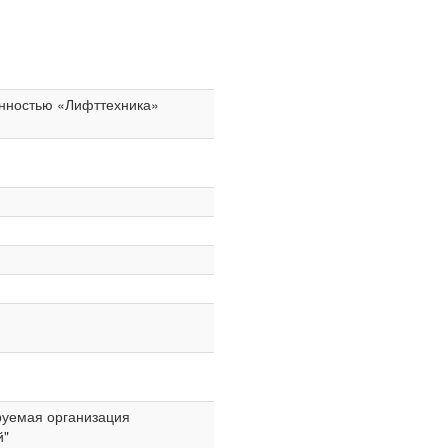
енностью «Лифттехника»
руемая организация
й"