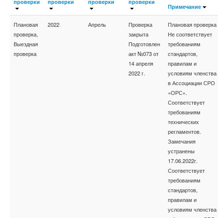
проверки
проверки
проверки
проверки
Примечание
Плановая
2022
Апрель
Проверка
Плановая проверка
проверка,
закрыта
Не соответствует
Выездная
Подготовлен
требованиям
проверка
акт №073 от
стандартов,
14 апреля
правилам и
2022 г.
условиям членства
в Ассоциации СРО
«ОРС».
Соответствует
требованиям
технических
регламентов.
Замечания
устранены
17.06.2022г.
Соответствует
требованиям
стандартов,
правилам и
условиям членства