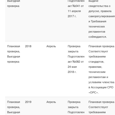
Выездная
Подготовлен
выдаче
проверка
акт №041 от
свидетельства о
11 апреля
допуске, правила
2017 г.
саморегулирования
и Требования
технических
регламентов
соблюдаются.
Плановая
2018
Апрель
Проверка
Плановая проверка
проверка,
закрыта
Соответствует
Выездная
Подготовлен
требованиям
проверка
акт №082 от
стандартов,
24 мая
правилам,
2018 г.
техническим
регламентам и
условиям членства
в Ассоциации СРО
«ОРС».
Плановая
2019
Апрель
Проверка
Плановая проверка
проверка,
закрыта
Соответствует
Выездная
Подготовлен
требованиям