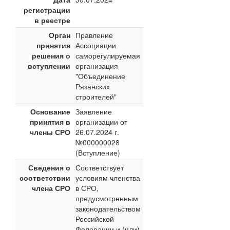
регистрации
в реестре
Орган
Правление
принятия
Ассоциации
решения о
саморегулируемая
вступлении
организация
"Объединение
Рязанских
строителей"
Основание
Заявление
принятия в
организации от
члены СРО
26.07.2024 г.
№000000028
(Вступление)
Сведения о
Соответствует
соответствии
условиям членства
члена СРО
в СРО,
предусмотренным
законодательством
Российской
Федерации и (или)