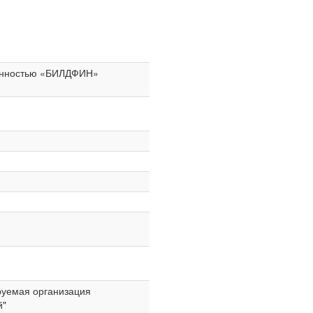
венностью «БИЛДФИН»
руемая организация
й"