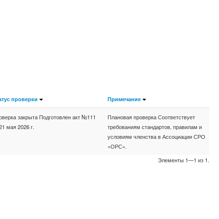
атус проверки
Примечание
оверка закрыта Подготовлен акт №111
Плановая проверка Соответствует
21 мая 2026 г.
требованиям стандартов, правилам и
условиям членства в Ассоциации СРО
«ОРС».
Элементы 1—1 из 1.