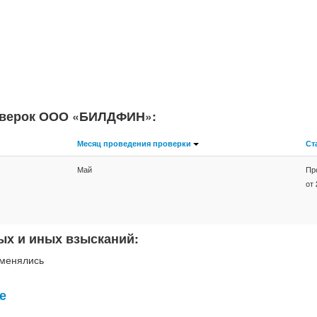
роверок ООО «БИЛДФИН»:
Месяц проведения проверки
Ст
Май
Пр
от 
ых и иных взысканий:
менялись
е