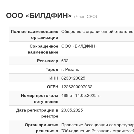
ООО «БИЛДФИН»
(Член СРО)
Полное наименование
Общество с ограниченной ответст
организации
Сокращенное
ООО «БИЛДФИН»
наименование
Рег.номер
632
Город
г. Рязань
ИНН
6230123625
ОГРН
1226200007032
Номер протокола
488 от 14.05.2025 г.
вступления
Дата регистрации в
20.05.2025
реестре
Орган принятия
Правление Ассоциации саморегули
решения о
"Объединение Рязанских строителе