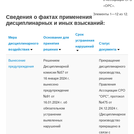
«ОРС».
Элементы 1—12 из 12.
Сведения о фактах применения
дисциплинарных и иных взысканий:
Срок
Мера
Основание для
устранения
дисциплинарного
принятия
Статус
нарушений
воздействия
решения
документа
Вынесение
Решением
Прекращение
предупреждения
Дисциплинарной
дисциплинарного
комисии №57 от
производства,
16 января 2024 г.
решение
вынесено
Правления
предупреждение
Ассоциации СРО
№91 от
"ОРС", протокол
16.01.2024 г. об
№475 от
обязательном
24.12.2024 г.
устранении
(Дисциплинарное
выявленных
производство
нарушений
прекращено в
связи с