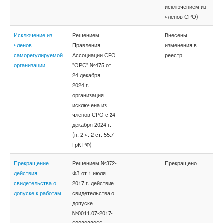
исключением из
членов СРО)
Исключение из
Решением
Внесены
членов
Правления
изменения в
саморегулируемой
Ассоциации СРО
реестр
организации
"ОРС" №475 от
24 декабря
2024 г.
организация
исключена из
членов СРО с 24
декабря 2024 г.
(п. 2 ч. 2 ст. 55.7
ГрК РФ)
Прекращение
Решением №372-
Прекращено
действия
ФЗ от 1 июля
свидетельства о
2017 г. действие
допуске к работам
свидетельства о
допуске
№0011.07-2017-
6228038066-