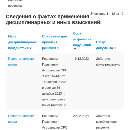
проверка
Элементы 1—12 из 12.
Сведения о фактах применения
дисциплинарных и иных взысканий:
Срок
Мера
Основание для
устранения
дисциплинарного
принятия
Статус
нарушений
воздействия
решения
документа
Приостановление
Решением
19.12.2023
Действие
права
Правления
приостановлено
Ассоциации СРО
"ОРС" №437 от
14 ноября 2023 г.
в срок до 19
декабря 2023 г.
действие права
приостановлено
Приостановление
Решением
20.02.2024
Действие
права
Правления
возобновлено,
Ассоциации СРО
решение