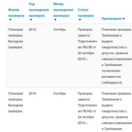
Год
Месяц
Форма
проведения
проведения
Статус
проверки
проверки
проверки
проверки
Примечание
Плановая
2013
Октябрь
Проверка
Плановая проверка
проверка,
закрыта
Требования к
Выездная
Подготовлен
выдаче
проверка
акт №158 от
свидетельства о
30 октября
допуске, правила
2013 г.
саморегулирования
и Требования
технических
регламентов
соблюдаются.
Плановая
2014
Октябрь
Проверка
Плановая проверка
проверка,
закрыта
Требования к
Выездная
Подготовлен
выдаче
проверка
акт №160 от
свидетельства о
24 октября
допуске, правила
2014 г.
саморегулирования
и Требования