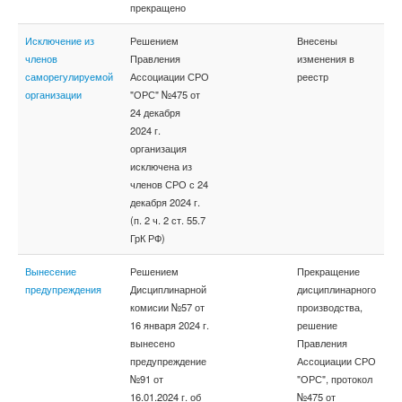
прекращено
Исключение из
Решением
Внесены
членов
Правления
изменения в
саморегулируемой
Ассоциации СРО
реестр
организации
"ОРС" №475 от
24 декабря
2024 г.
организация
исключена из
членов СРО с 24
декабря 2024 г.
(п. 2 ч. 2 ст. 55.7
ГрК РФ)
Вынесение
Решением
Прекращение
предупреждения
Дисциплинарной
дисциплинарного
комисии №57 от
производства,
16 января 2024 г.
решение
вынесено
Правления
предупреждение
Ассоциации СРО
№91 от
"ОРС", протокол
16.01.2024 г. об
№475 от