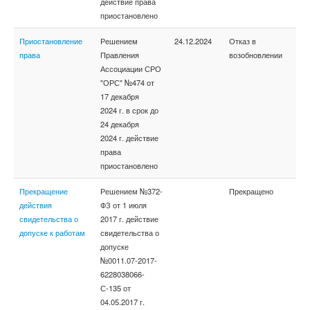
действие права
приостановлено
Приостановление
Решением
24.12.2024
Отказ в
права
Правления
возобновлении
Ассоциации СРО
"ОРС" №474 от
17 декабря
2024 г. в срок до
24 декабря
2024 г. действие
права
приостановлено
Прекращение
Решением №372-
Прекращено
действия
ФЗ от 1 июля
свидетельства о
2017 г. действие
допуске к работам
свидетельства о
допуске
№0011.07-2017-
6228038066-
С-135 от
04.05.2017 г.