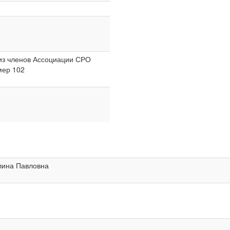
из членов Ассоциации СРО
мер 102
лина Павловна