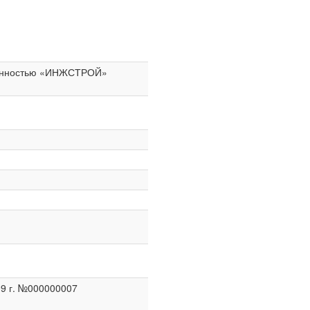
венностью «ИНЖСТРОЙ»
09 г. №000000007