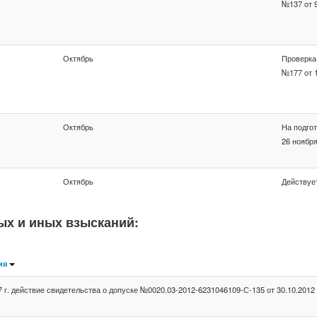
№137 от 9
Октябрь
Проверка
№177 от 1
Октябрь
На подго
26 ноября
Октябрь
Действуе
ых и иных взысканий:
ия
г. действие свидетельства о допуске №0020.03-2012-6231046109-С-135 от 30.10.2012 