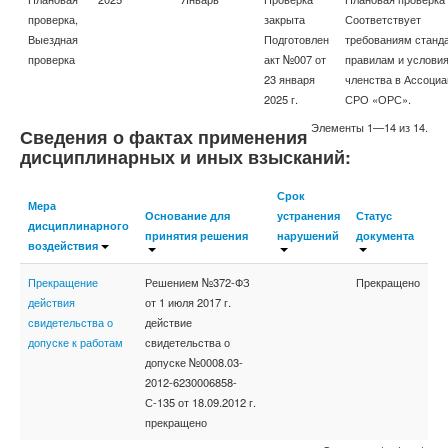
проверка,
закрыта
Соответствует
Выездная
Подготовлен
требованиям станда
проверка
акт №007 от
правилам и услови
23 января
членства в Ассоциа
2025 г.
СРО «ОРС».
Элементы 1—14 из 14.
Сведения о фактах применения
дисциплинарных и иных взысканий:
Срок
Мера
Основание для
устранения
Статус
дисциплинарного
принятия решения
нарушений
документа
воздействия
Прекращение
Решением №372-ФЗ
Прекращено
действия
от 1 июля 2017 г.
свидетельства о
действие
допуске к работам
свидетельства о
допуске №0008.03-
2012-6230006858-
С-135 от 18.09.2012 г.
прекращено