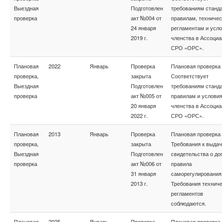
Выездная
Подготовлен
требованиям станда
проверка
акт №004 от
правилам, техниче
24 января
регламентам и усл
2019 г.
членства в Ассоциа
СРО «ОРС».
Плановая
2022
Январь
Проверка
Плановая проверка
проверка,
закрыта
Соответствует
Выездная
Подготовлен
требованиям станда
проверка
акт №005 от
правилам и услови
20 января
членства в Ассоциа
2022 г.
СРО «ОРС».
Плановая
2013
Январь
Проверка
Плановая проверка
проверка,
закрыта
Требования к выда
Выездная
Подготовлен
свидетельства о до
проверка
акт №006 от
правила
31 января
саморегулирования
2013 г.
Требования технич
регламентов
соблюдаются.
Плановая
2025
Январь
Проверка
Плановая проверка