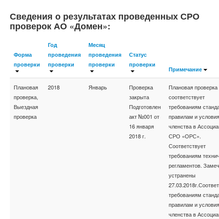
Сведения о результатах проведенных СРО
проверок АО «Домен»:
Год
Месяц
Форма
проведения
проведения
Статус
проверки
проверки
проверки
проверки
Примечание
Плановая
2018
Январь
Проверка
Плановая проверка
проверка,
закрыта
соответствует
Выездная
Подготовлен
требованиям станда
проверка
акт №001 от
правилам и услови
16 января
членства в Ассоциа
2018 г.
СРО «ОРС».
Соответствует
требованиям техни
регламентов. Заме
устранены
27.03.2018г.Соотве
требованиям станда
правилам и услови
членства в Ассоциа