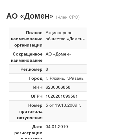
АО «Домен»
(Член СРО)
Полное
Акционерное
наименование
общество «Домен»
организации
Сокращенное
АО «Домен»
наименование
Рег.номер
8
Город
г. Рязань, г.Рязань
ИНН
6230006858
ОГРН
1026201099561
Номер
5 от 19.10.2009 г.
протокола
вступления
Дата
04.01.2010
регистрации
в реестре