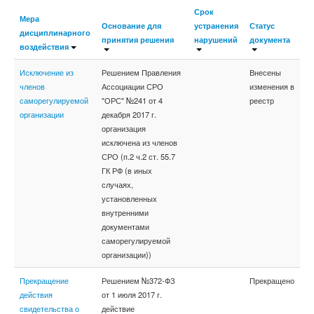
Срок
Мера
Основание для
устранения
Статус
дисциплинарного
принятия решения
нарушений
документа
воздействия
Исключение из
Решением Правления
Внесены
членов
Ассоциации СРО
изменения в
саморегулируемой
"ОРС" №241 от 4
реестр
организации
декабря 2017 г.
организация
исключена из членов
СРО (п.2 ч.2 ст. 55.7
ГК РФ (в иных
случаях,
установленных
внутренними
документами
саморегулируемой
организации))
Прекращение
Решением №372-ФЗ
Прекращено
действия
от 1 июля 2017 г.
свидетельства о
действие