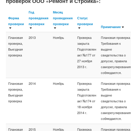
проверок ООО «Ремонт и Стройка»:
Год
Месяц
Форма
проведения
проведения
Статус
проверки
проверки
проверки
проверки
Примечание
Плановая
2013
Ноябрь
Проверка
Плановая проверка
проверка,
закрыта
Требования к
Выездная
Подготовлен
выдаче
проверка
акт №177 от
свидетельства о
27 ноября
допуске, правила
2013 г.
саморегулирования
соблюдаются.
Плановая
2014
Ноябрь
Проверка
Плановая проверка
проверка,
закрыта
Требования к
Выездная
Подготовлен
выдаче
проверка
акт №174 от
свидетельства о
18 ноября
допуске, правила
2014 г.
саморегулирования
соблюдаются.
Плановая
2015
Ноябрь
Проверка
Плановая проверка