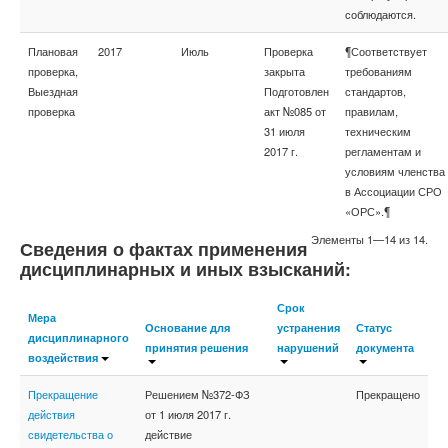
соблюдаются.
Плановая
2017
Июль
Проверка
¶Соответствует
проверка,
закрыта
требованиям
Выездная
Подготовлен
стандартов,
проверка
акт №085 от
правилам,
31 июля
техническим
2017 г.
регламентам и
условиям членства
в Ассоциации СРО
«ОРС».¶
Элементы 1—14 из 14.
Сведения о фактах применения
дисциплинарных и иных взысканий:
Срок
Мера
Основание для
устранения
Статус
дисциплинарного
принятия решения
нарушений
документа
воздействия
Прекращение
Решением №372-ФЗ
Прекращено
действия
от 1 июля 2017 г.
свидетельства о
действие