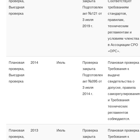
проверка,
закрыта
Соответствует
Выездная
Подготовлен
требованиям
проверка
акт №121 от
стандартов,
3 июля
правилам,
2019 г.
техническим
регламентам и
условиям членства
в Ассоциации СРО
«ОРС».
Плановая
2014
Июль
Проверка
Плановая проверка
проверка,
закрыта
Требования к
Выездная
Подготовлен
выдаче
проверка
акт №095 от
свидетельства о
3 июля
допуске, правила
2014 г.
саморегулирования
и Требования
технических
регламентов
соблюдаются.
Плановая
2013
Июль
Проверка
Плановая проверка
проверка,
закрыта
Требования к