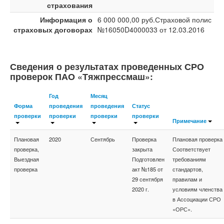
страхования
Информация о
6 000 000,00 руб.Страховой полис
страховых договорах
№16050D4000033 от 12.03.2016
Сведения о результатах проведенных СРО
проверок ПАО «Тяжпрессмаш»:
Год
Месяц
Форма
проведения
проведения
Статус
проверки
проверки
проверки
проверки
Примечание
Плановая
2020
Сентябрь
Проверка
Плановая проверка
проверка,
закрыта
Соответствует
Выездная
Подготовлен
требованиям
проверка
акт №185 от
стандартов,
29 сентября
правилам и
2020 г.
условиям членства
в Ассоциации СРО
«ОРС».