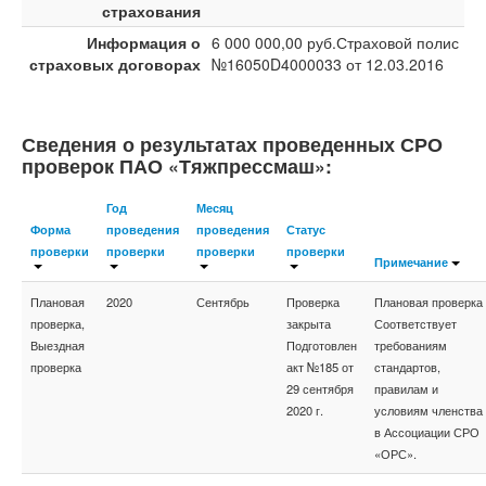
страхования
Информация о
6 000 000,00 руб.Страховой полис
страховых договорах
№16050D4000033 от 12.03.2016
Сведения о результатах проведенных СРО
проверок ПАО «Тяжпрессмаш»:
Год
Месяц
Форма
проведения
проведения
Статус
проверки
проверки
проверки
проверки
Примечание
Плановая
2020
Сентябрь
Проверка
Плановая проверка
проверка,
закрыта
Соответствует
Выездная
Подготовлен
требованиям
проверка
акт №185 от
стандартов,
29 сентября
правилам и
2020 г.
условиям членства
в Ассоциации СРО
«ОРС».