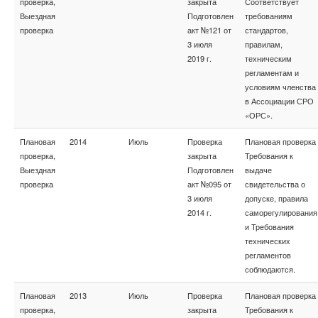
проверка,
закрыта
Соответствует
Выездная
Подготовлен
требованиям
проверка
акт №121 от
стандартов,
3 июля
правилам,
2019 г.
техническим
регламентам и
условиям членства
в Ассоциации СРО
«ОРС».
Плановая
2014
Июль
Проверка
Плановая проверка
проверка,
закрыта
Требования к
Выездная
Подготовлен
выдаче
проверка
акт №095 от
свидетельства о
3 июля
допуске, правила
2014 г.
саморегулирования
и Требования
технических
регламентов
соблюдаются.
Плановая
2013
Июль
Проверка
Плановая проверка
проверка,
закрыта
Требования к