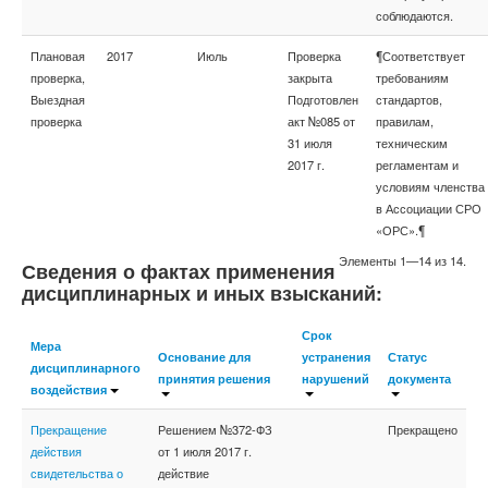
соблюдаются.
Плановая
2017
Июль
Проверка
¶Соответствует
проверка,
закрыта
требованиям
Выездная
Подготовлен
стандартов,
проверка
акт №085 от
правилам,
31 июля
техническим
2017 г.
регламентам и
условиям членства
в Ассоциации СРО
«ОРС».¶
Элементы 1—14 из 14.
Сведения о фактах применения
дисциплинарных и иных взысканий:
Срок
Мера
Основание для
устранения
Статус
дисциплинарного
принятия решения
нарушений
документа
воздействия
Прекращение
Решением №372-ФЗ
Прекращено
действия
от 1 июля 2017 г.
свидетельства о
действие