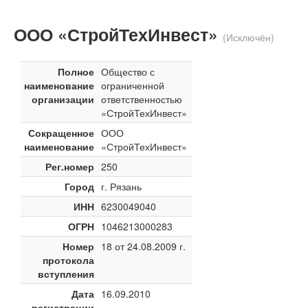
ООО «СтройТехИнвест»
(Исключён)
Полное
Общество с
наименование
ограниченной
организации
ответственностью
«СтройТехИнвест»
Сокращенное
ООО
наименование
«СтройТехИнвест»
Рег.номер
250
Город
г. Рязань
ИНН
6230049040
ОГРН
1046213000283
Номер
18 от 24.08.2009 г.
протокола
вступления
Дата
16.09.2010
регистрации