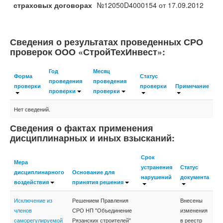
страховых договорах
№12050D4000154 от 17.09.2012
Сведения о результатах проведенных СРО
проверок ООО «СтройТехИнвест»:
Год
Месяц
Форма
Статус
проведения
проведения
проверки
проверки
Примечание
проверки
проверки
Нет сведений.
Сведения о фактах применения
дисциплинарных и иных взысканий:
Срок
Мера
устранения
Статус
дисциплинарного
Основание для
нарушений
документа
воздействия
принятия решения
Исключение из
Решением Правления
Внесены
членов
СРО НП "Объединение
изменения
саморегулируемой
Рязанских строителей"
в реестр