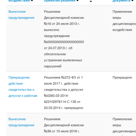
воздействия
принятия решения
документа
Вынесение
Решением
Применение
предупреждения
Дисциплинарной комисии
меры
№16 от 24 июля 2013 г.
дисциплинарно
вынесено
воздействия
предупреждение
№00000000000000000003
от 24.07.2013 г. об
обязательном
устранении выявленных
нарушений
Прекращение
Решением №372-ФЗ от 1
Прекращено
действия
июля 2017 г. действие
свидетельства о
свидетельства о допуске
допуске к работам
№0260.03-2014-
623102978114-С-135 от
24.03.2014 г. прекращено
Вынесение
Решением
Применение
предупреждения
Дисциплинарной комисии
меры
№36 от 10 июля 2018 г.
дисциплинарно