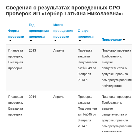
Сведения о результатах проведенных СРО
проверок ИП «Гербер Татьяна Николаевна»:
Год
Месяц
Форма
проведения
проведения
Статус
проверки
проверки
проверки
проверки
Примечание
Плановая
2013
Апрель
Проверка
Плановая проверка
проверка,
закрыта
Требования к
Выездная
Подготовлен
выдаче
проверка
акт №049 от
свидетельства о
9 апреля
допуске, правила
2013 г.
саморегулирования
соблюдаются.
Плановая
2014
Апрель
Проверка
Плановая проверка
проверка,
закрыта
Требования к
Выездная
Подготовлен
выдаче
проверка
акт №045 от
свидетельства о
8 апреля
допуске, правила
2014 г.
саморегулирования
соблюдаются.