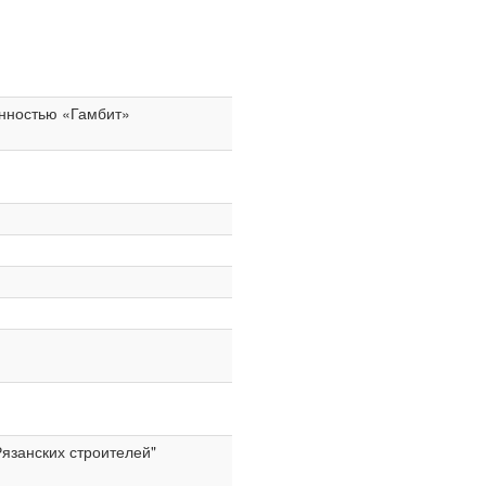
енностью «Гамбит»
занских строителей"