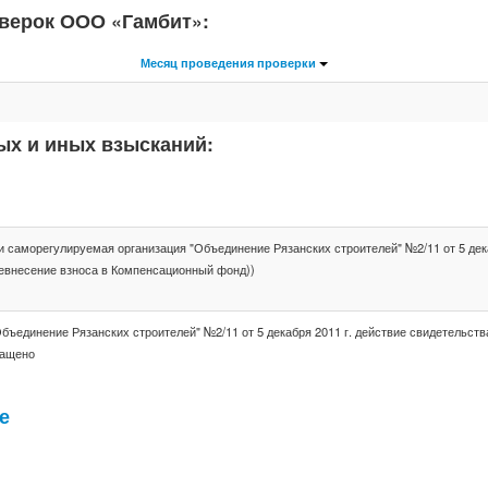
верок ООО «Гамбит»:
Месяц проведения проверки
ых и иных взысканий:
саморегулируемая организация "Объединение Рязанских строителей" №2/11 от 5 дека
(Невнесение взноса в Компенсационный фонд))
единение Рязанских строителей" №2/11 от 5 декабря 2011 г. действие свидетельств
ращено
е