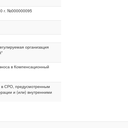
10 г. №000000095
егулируемая организация
й"
 взноса в Компенсационный
а в СРО, предусмотренным
рации и (или) внутренними