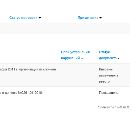
Статус проверки
Примечание
Срок устранения
Статус
нарушений
документа
бря 2011 г. организация исключена
Внесены
изменения в
реестр
а о допуске №0261.01-2010-
Прекращено
Элементы 1—2 из 2.