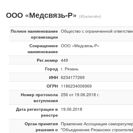
ООО «Медсвязь-Р»
(Исключён)
Полное наименование
Общество с ограниченной ответств
организации
Сокращенное
ООО «Медсвязь-Р»
наименование
Рег.номер
449
Город
г. Рязань
ИНН
6234177269
ОГРН
1186234006969
Номер протокола
256 от 19.06.2018 г.
вступления
Дата регистрации в
19.06.2018
реестре
Орган принятия
Правление Ассоциации саморегули
решения о
"Объединение Рязанских строителе