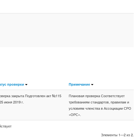
атус проверки
Примечание
оверка закрыта Подготовлен акт №115
Плановая проверка Соответствует
25 июня 2019 г.
требованиям стандартов, правилам и
условиям членства в Ассоциации СРО
«ОРС».
йствует
Элементы 1—2 из 2.