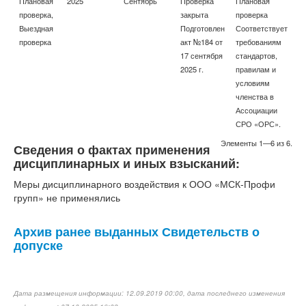
Плановая
2025
Сентябрь
Проверка
Плановая
проверка,
закрыта
проверка
Выездная
Подготовлен
Соответствует
проверка
акт №184 от
требованиям
17 сентября
стандартов,
2025 г.
правилам и
условиям
членства в
Ассоциации
СРО «ОРС».
Элементы 1—6 из 6.
Сведения о фактах применения
дисциплинарных и иных взысканий:
Меры дисциплинарного воздействия к ООО «МСК-Профи
групп» не применялись
Архив ранее выданных Свидетельств о
допуске
Дата размещения информации: 12.09.2019 00:00, дата последнего изменения