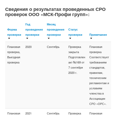
Сведения о результатах проведенных СРО
проверок ООО «МСК-Профи групп»:
Год
Месяц
Форма
проведения
проведения
Статус
проверки
проверки
проверки
проверки
Примечание
Плановая
2020
Сентябрь
Проверка
Плановая
проверка,
закрыта
проверка
Выездная
Подготовлен
Соответствует
проверка
акт №169 от
требованиям
7 сентября
стандартов,
2020 г.
правилам,
техническим
регламентам и
условиям
членства в
Ассоциации
СРО «ОРС».
Плановая
2021
Сентябрь
Проверка
Плановая