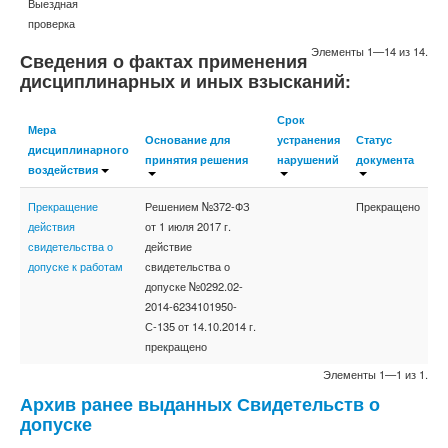
Выездная
проверка
Элементы 1—14 из 14.
Сведения о фактах применения
дисциплинарных и иных взысканий:
Срок
Мера
Основание для
устранения
Статус
дисциплинарного
принятия решения
нарушений
документа
воздействия
Прекращение
Решением №372-ФЗ
Прекращено
действия
от 1 июля 2017 г.
свидетельства о
действие
допуске к работам
свидетельства о
допуске №0292.02-
2014-6234101950-
С-135 от 14.10.2014 г.
прекращено
Элементы 1—1 из 1.
Архив ранее выданных Свидетельств о
допуске