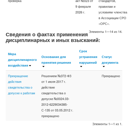
проверка
акт №023 от
стандартов,
9 февраля
правилам и
2026 г.
условиям членства
в Ассоциации СРО
«ОРС».
Элементы 1—14 из 14.
Сведения о фактах применения
дисциплинарных и иных взысканий:
Срок
Мера
Основание для
устранения
Статус
дисциплинарного
принятия решения
нарушений
документа
воздействия
Прекращение
Решением №372-ФЗ
Прекращено
действия
от 1 июля 2017 г.
свидетельства о
действие
допуске к работам
свидетельства о
допуске №0024.03-
2012-6229034385-
С-135 от 03.05.2012 г.
прекращено
Элементы 1—1 из 1.