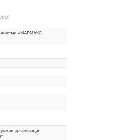
 СРО)
венностью «МАРМАКС
руемая организация
й"