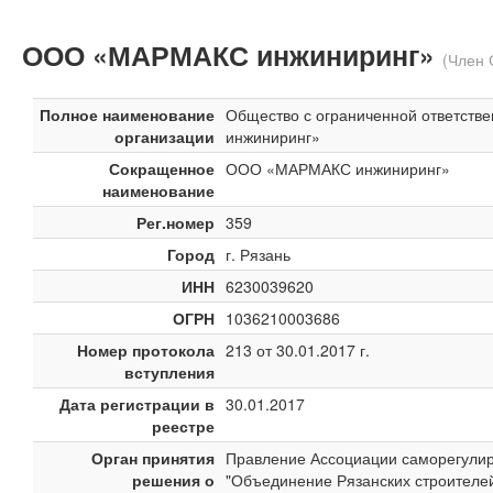
ООО «МАРМАКС инжиниринг»
(Член
Полное наименование
Общество с ограниченной ответст
организации
инжиниринг»
Сокращенное
ООО «МАРМАКС инжиниринг»
наименование
Рег.номер
359
Город
г. Рязань
ИНН
6230039620
ОГРН
1036210003686
Номер протокола
213 от 30.01.2017 г.
вступления
Дата регистрации в
30.01.2017
реестре
Орган принятия
Правление Ассоциации саморегули
решения о
"Объединение Рязанских строителе