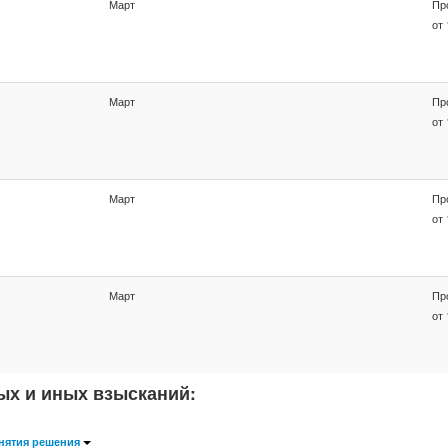
Март
Пр
от 
Март
Пр
от 
Март
Пр
от 
Март
Пр
от 
ых и иных взысканий:
нятия решения