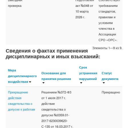
проверка
акт №048 от
требованиям
10 марта
стандартов,
2026 г.
правилам и
условиям
членства в
Ассоциации
СРО «ОРС».
Элементы 1—9 из 9.
Сведения о фактах применения
дисциплинарных и иных взысканий:
Срок
Мера
Основание для
устранения
Статус
дисциплинарного
принятия решения
нарушений
документа
воздействия
Прекращение
Решением №372-ФЗ
Прекращено
действия
от 1 июля 2017 г.
свидетельства о
действие
допуске к работам
свидетельства о
допуске №0359.01-
2017-6230039620-
С-135 от 16.03.2017 г.