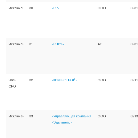
Исключён
30
«РР»
ООО
6231
Исключён
31
«РНРУ»
АО
6231
Член
32
«КВИН-СТРОЙ»
ООО
6211
СРО
Исключён
33
«Управляющая компания
ООО
6213
«Эдельвейс»