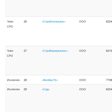
Член
26
«Стройтехальянс»
ООО
6234
СРО
Член
27
«Стройпромальянс»
ООО
6215
СРО
Исключён
28
«Фолбер Ру»
ООО
7708
Исключён
29
«Сад»
ООО
6234