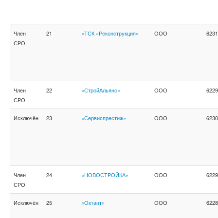
Член
21
«ТСК «Реконструкция»
ООО
6231
СРО
Член
22
«СтройАльянс»
ООО
6229
СРО
Исключён
23
«Сервиспрестиж»
ООО
6230
Член
24
«НОВОСТРОЙКА»
ООО
6229
СРО
Исключён
25
«Октант»
ООО
6228