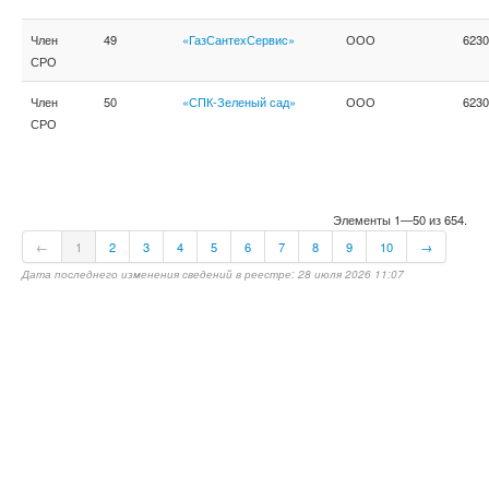
Член
49
«ГазСантехСервис»
ООО
6230
СРО
Член
50
«СПК-Зеленый сад»
ООО
6230
СРО
Элементы 1—50 из 654.
←
1
2
3
4
5
6
7
8
9
10
→
Дата последнего изменения сведений в реестре: 28 июля 2026 11:07