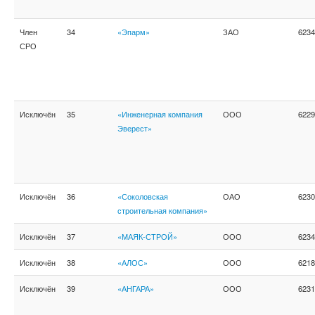
Член
34
«Эпарм»
ЗАО
6234
СРО
Исключён
35
«Инженерная компания
ООО
6229
Эверест»
Исключён
36
«Соколовская
ОАО
6230
строительная компания»
Исключён
37
«МАЯК-СТРОЙ»
ООО
6234
Исключён
38
«АЛОС»
ООО
6218
Исключён
39
«АНГАРА»
ООО
6231