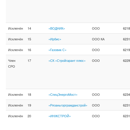
Исключён
14
«ВОДНИК»
ООО
6218
Исключён
15
«Ирбис»
ООО КА
6231
Исключён
16
«Газовик С»
ООО
6219
Член
17
«СК «Стройгарант плюс»
ООО
6229
СРО
Исключён
18
«СпецЭнергоМост»
ООО
6234
Исключён
19
«Рязаньгоргражданстрой»
ООО
6231
Исключён
20
«ИНЖСТРОЙ»
ООО
6231