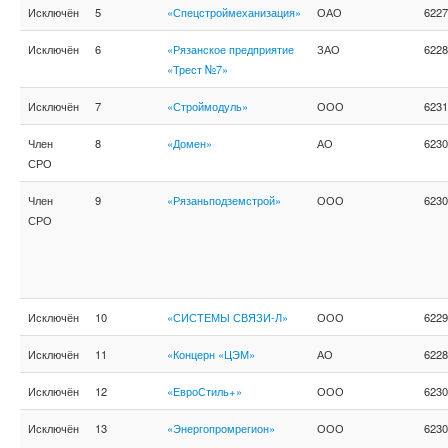
Исключён
5
«Спецстроймеханизация»
ОАО
6227
Исключён
6
«Рязанское предприятие
ЗАО
6228
«Трест №7»
Исключён
7
«Строймодуль»
ООО
6231
Член
8
«Домен»
АО
6230
СРО
Член
9
«Рязаньподземстрой»
ООО
6230
СРО
Исключён
10
«СИСТЕМЫ СВЯЗИ-Л»
ООО
6229
Исключён
11
«Концерн «ЦЭМ»
АО
6228
Исключён
12
«ЕвроСтиль+»
ООО
6230
Исключён
13
«Энергопромрегион»
ООО
6230