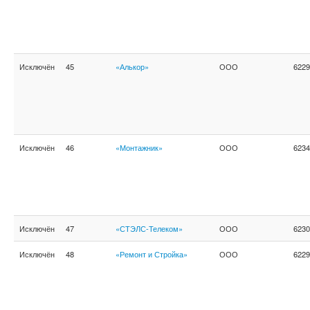
Исключён
45
«Алькор»
ООО
6229
Исключён
46
«Монтажник»
ООО
6234
Исключён
47
«СТЭЛС-Телеком»
ООО
6230
Исключён
48
«Ремонт и Стройка»
ООО
6229