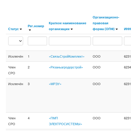
Организационо-
Краткое наименование
правовая
Рег.номер
Статус
организации
форма (ОПФ)
ИНН
Исключён
1
«СвязьСтройКомплект»
ООО
6231
Член
2
«Рязаньагродорстрой»
ООО
6234
СРО
Исключён
3
«МРЭУ»
ООО
6231
Член
4
«ПМП
ООО
6231
СРО
ЭЛЕКТРОСИСТЕМЫ»